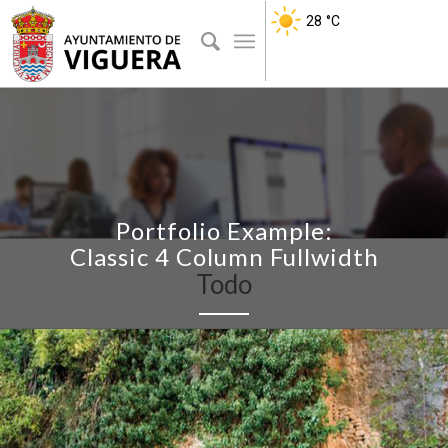
28
°C
Portfolio Example:
Classic 4 Column Fullwidth
Todo
Hey there! We are Enfold and we make really beautiful and
amazing stuff.
This can be used to describe what you do, how you do it, & who
you do it for.