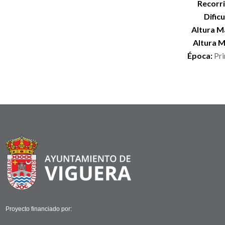
Recorr
Dificu
Altura M
Altura M
Época:
Pri
Proyecto financiado por: