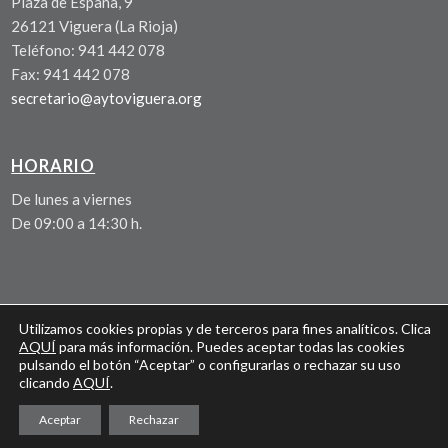
Plaza de España, 9
26121 Viguera (La Rioja)
Teléfono: 941 442 078
Fax: 941 442 078
secretario@aytoviguera.org
HORARIO
De lunes a viernes
De 09:00 a 14:30 h.
© AYUNTAMIENTO DE VIGUERA 2026
Utilizamos cookies propias y de terceros para fines analíticos. Clica
AQUÍ
para más información. Puedes aceptar todas las cookies
AVISO LEGAL
pulsando el botón “Aceptar” o configurarlas o rechazar su uso
clicando
AQUÍ
.
POLÍTICA DE PRIVACIDAD
POLÍTICA DE COOKIES
Aceptar
Rechazar