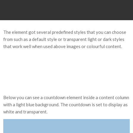
0
0
0
0
0
Semanas
Dias
Horas
Minutos
Segundos
The element got several predefined styles that you can choose
from such as a default style or transparent light or dark styles
that work well when used above images or colourful content.
0
0
0
0
Dias
Horas
Minutos
Segundos
Below you can see a countdown element inside a content column
with a light blue background. The countdown is set to display as
white and transparent.